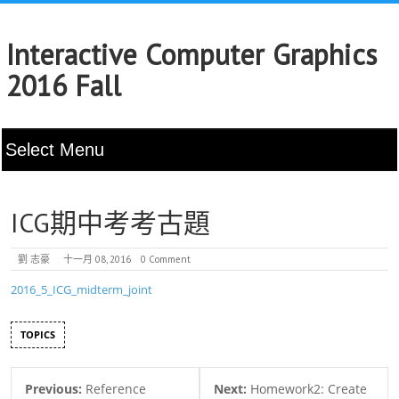
Interactive Computer Graphics
2016 Fall
ICG期中考考古題
劉 志豪
十一月 08, 2016
0 Comment
2016_5_ICG_midterm_joint
TOPICS
Previous:
Reference
Next:
Homework2: Create