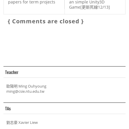
papers for term projects
an simple Unity3D
Game[更新死線12/13]
{ Comments are closed }
Teacher
歐陽明 Ming Ouhyoung
ming@csie.ntu.edu.tw
TAs
劉志豪 Xavier Liew