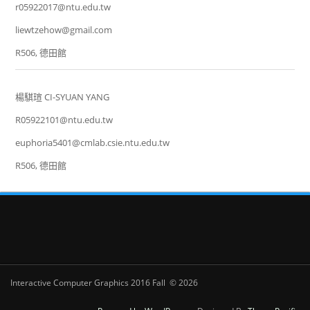
r05922017@ntu.edu.tw
liewtzehow@gmail.com
R506, 德田館
楊騏瑄 CI-SYUAN YANG
R05922101@ntu.edu.tw
euphoria5401@cmlab.csie.ntu.edu.tw
R506, 德田館
Interactive Computer Graphics 2016 Fall © 2026